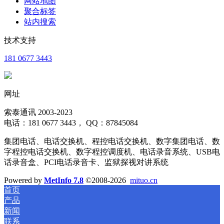
网站地图
聚合标签
站内搜索
技术支持
181 0677 3443
网址
索泰通讯 2003-2023
电话：181 0677 3443， QQ：87845084
集团电话、电话交换机、程控电话交换机、数字集团电话、数
字程控电话交换机、数字程控调度机、电话录音系统、USB电
话录音盒、PCI电话录音卡、监狱探视对讲系统
Powered by
MetInfo 7.8
©2008-2026
mituo.cn
首页
产品
新闻
联系