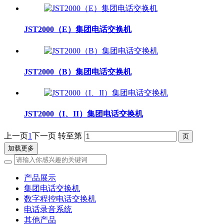
JST2000（E）集团电话交换机
JST2000（B）集团电话交换机
JST2000（I、II）集团电话交换机
上一页
1
下一页
转至第
加载更多
产品展示
集团电话交换机
数字程控电话交换机
电话录音系统
其他产品